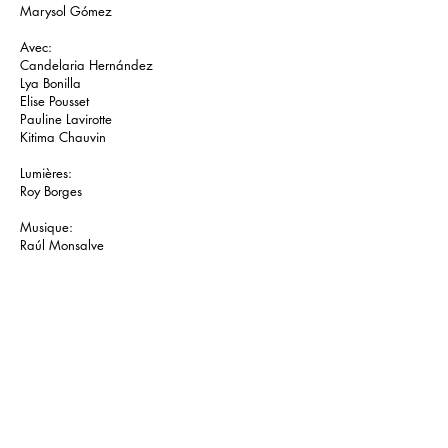
Marysol Gómez
Avec:
Candelaria Hernández
Lya Bonilla
Elise Pousset
Pauline Lavirotte
Kitima Chauvin
Lumières:
Roy Borges
Musique:
Raúl Monsalve
Photo:
Kuba Olszak
Vidéo:
Caroline Brillet